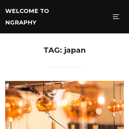
Skip
WELCOME TO
to
TOGGL
content
NGRAPHY
TAG:
japan