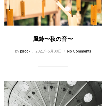
風鈴〜秋の音〜
Posted
by
pirock
2021年5月30日
No Comments
on